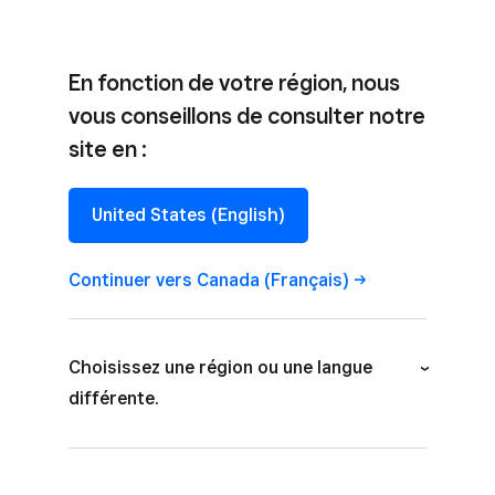
En fonction de votre région, nous
vous conseillons de consulter notre
site en :
Créer des applications
qui s’intègrent au
United States (English)
matériel Square
Continuer vers Canada
(Français)
Commencer à développer
Choisissez une région ou une langue
différente.
Australia (English)