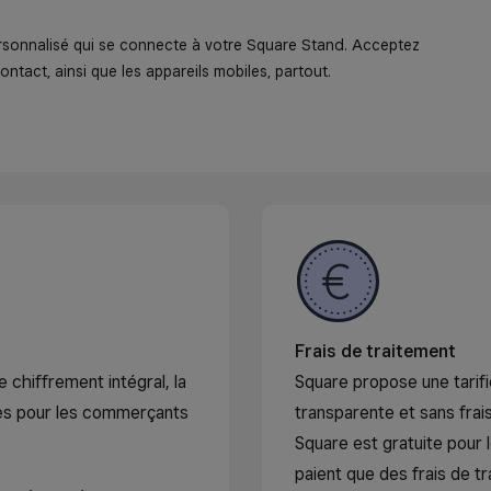
日本 (日本語)
rsonnalisé qui se connecte à votre Square Stand. Acceptez
ntact, ainsi que les appareils mobiles, partout.
España (Español)
Espanya (Català)
United Kingdom (English)
United States (English)
Estados Unidos (Español)
Frais de traitement
chiffrement intégral, la
Square propose une tarif
ides pour les commerçants
transparente et sans frais
Square est gratuite pour
paient que des frais de t