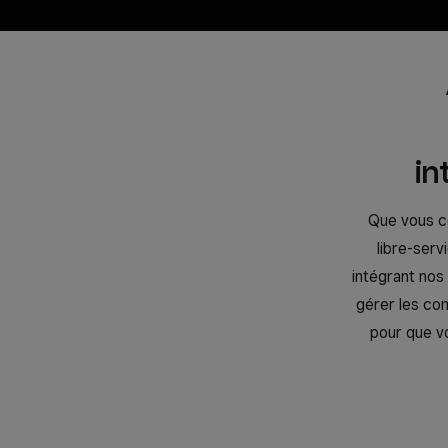
in
Que vous co
libre-ser
intégrant nos
gérer les com
pour que vo