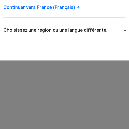
Continuer vers France (Français)
 se connecte au Square Terminal, l’appareil de carte
quelle plateforme. Acceptez Apple Pay, Google Pay et les
Choisissez une région ou une langue différente.
Australia (English)
Canada (English)
Canada (Français)
France (Français)
Ireland (English)