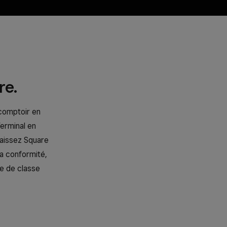
u
re.
 comptoir en
erminal en
Laissez Square
la conformité,
re de classe