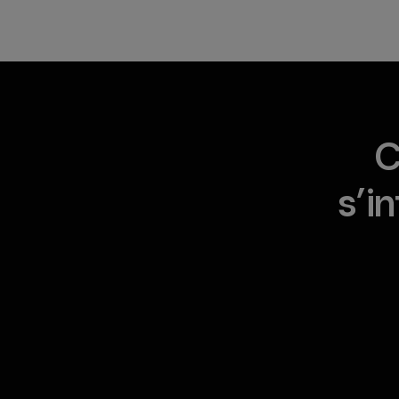
C
s’i