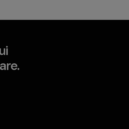
ui
are.